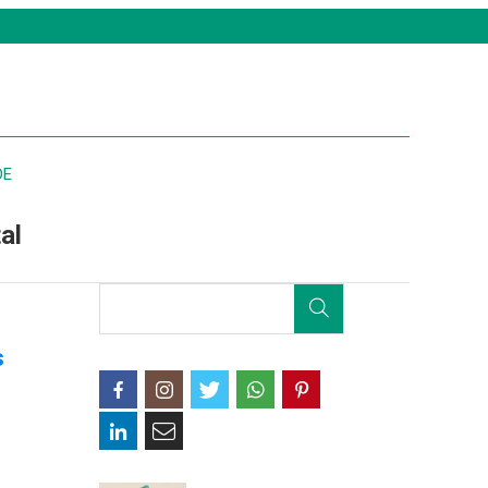
DE
al
s