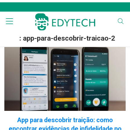
: app-para-descobrir-traicao-2
App para descobrir traição: como
encontrar evidências de infidelidade no