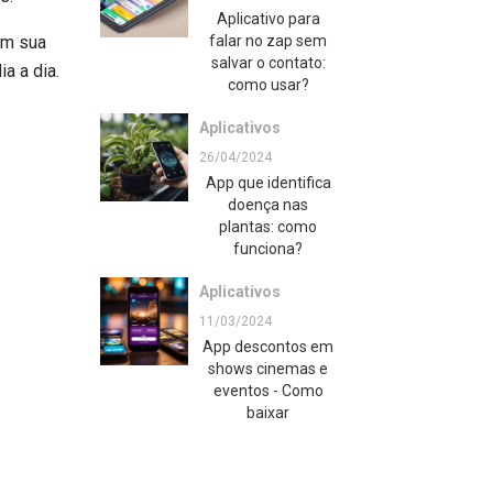
Aplicativo para
em sua
falar no zap sem
salvar o contato:
a a dia.
como usar?
Aplicativos
26/04/2024
App que identifica
doença nas
plantas: como
funciona?
Aplicativos
11/03/2024
App descontos em
shows cinemas e
eventos - Como
baixar