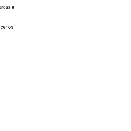
arcas e
ecer os