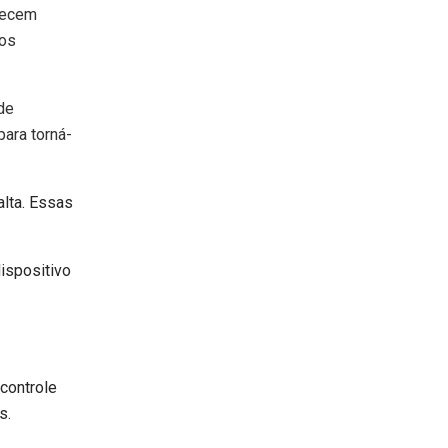
erecem
ros
de
para torná-
alta. Essas
ispositivo
 controle
s.