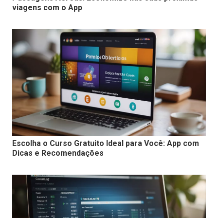
viagens com o App
Escolha o Curso Gratuito Ideal para Você: App com
Dicas e Recomendações