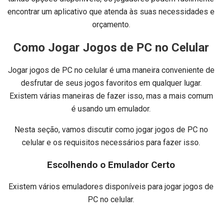
encontrar um aplicativo que atenda às suas necessidades e
orçamento.
Como Jogar Jogos de PC no Celular
Jogar jogos de PC no celular é uma maneira conveniente de
desfrutar de seus jogos favoritos em qualquer lugar.
Existem várias maneiras de fazer isso, mas a mais comum
é usando um emulador.
Nesta seção, vamos discutir como jogar jogos de PC no
celular e os requisitos necessários para fazer isso.
Escolhendo o Emulador Certo
Existem vários emuladores disponíveis para jogar jogos de
PC no celular.