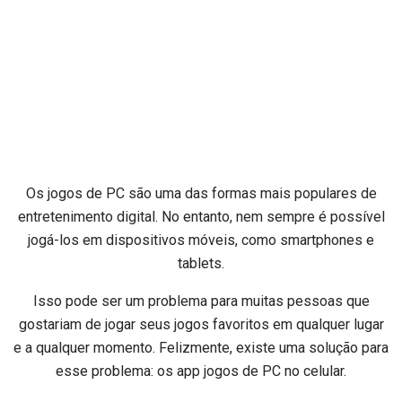
Os jogos de PC são uma das formas mais populares de
entretenimento digital. No entanto, nem sempre é possível
jogá-los em dispositivos móveis, como smartphones e
tablets.
Isso pode ser um problema para muitas pessoas que
gostariam de jogar seus jogos favoritos em qualquer lugar
e a qualquer momento. Felizmente, existe uma solução para
esse problema: os app jogos de PC no celular.