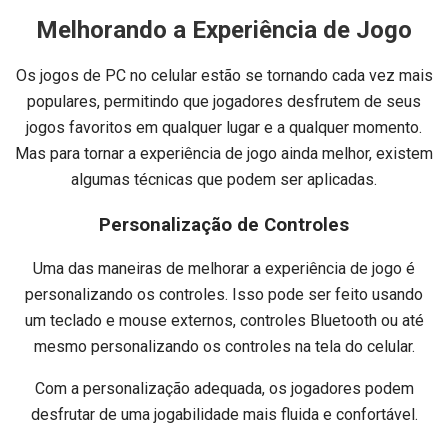
Melhorando a Experiência de Jogo
Os jogos de PC no celular estão se tornando cada vez mais
populares, permitindo que jogadores desfrutem de seus
jogos favoritos em qualquer lugar e a qualquer momento.
Mas para tornar a experiência de jogo ainda melhor, existem
algumas técnicas que podem ser aplicadas.
Personalização de Controles
Uma das maneiras de melhorar a experiência de jogo é
personalizando os controles. Isso pode ser feito usando
um teclado e mouse externos, controles Bluetooth ou até
mesmo personalizando os controles na tela do celular.
Com a personalização adequada, os jogadores podem
desfrutar de uma jogabilidade mais fluida e confortável.