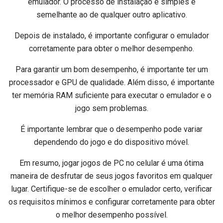
emulador. O processo de instalação é simples e
semelhante ao de qualquer outro aplicativo.
Depois de instalado, é importante configurar o emulador
corretamente para obter o melhor desempenho.
Para garantir um bom desempenho, é importante ter um
processador e GPU de qualidade. Além disso, é importante
ter memória RAM suficiente para executar o emulador e o
jogo sem problemas.
É importante lembrar que o desempenho pode variar
dependendo do jogo e do dispositivo móvel.
Em resumo, jogar jogos de PC no celular é uma ótima
maneira de desfrutar de seus jogos favoritos em qualquer
lugar. Certifique-se de escolher o emulador certo, verificar
os requisitos mínimos e configurar corretamente para obter
o melhor desempenho possível.