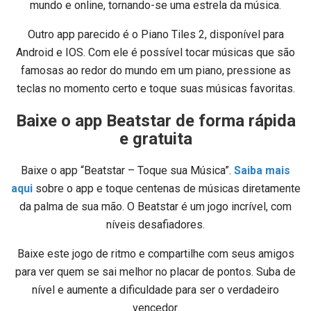
mundo e online, tornando-se uma estrela da música.
Outro app parecido é o Piano Tiles 2, disponível para
Android e IOS. Com ele é possível tocar músicas que são
famosas ao redor do mundo em um piano, pressione as
teclas no momento certo e toque suas músicas favoritas.
Baixe o app Beatstar de forma rápida
e gratuita
Baixe o app “Beatstar – Toque sua Música”.
Saiba mais
aqui
sobre o app e toque centenas de músicas diretamente
da palma de sua mão. O Beatstar é um jogo incrível, com
níveis desafiadores.
Baixe este jogo de ritmo e compartilhe com seus amigos
para ver quem se sai melhor no placar de pontos. Suba de
nível e aumente a dificuldade para ser o verdadeiro
vencedor.