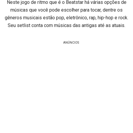
Neste jogo de ritmo que é o Beatstar há várias opções de
músicas que você pode escolher para tocar, dentre os
gêneros musicais estão pop, eletrônico, rap, hip-hop e rock.
Seu setlist conta com músicas das antigas até as atuais.
ANÚNCIOS