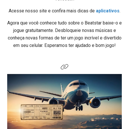
Acesse nosso site e confira mais dicas de
aplicativos
.
Agora que você conhece tudo sobre o Beatstar baixe-o e
jogue gratuitamente. Desbloqueie novas músicas e
conheça novas formas de ter um jogo incrível e divertido
em seu celular. Esperamos ter ajudado e bom jogo!