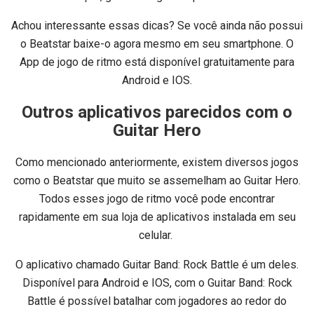
Achou interessante essas dicas? Se você ainda não possui
o Beatstar baixe-o agora mesmo em seu smartphone. O
App de jogo de ritmo está disponível gratuitamente para
Android e IOS.
Outros aplicativos parecidos com o
Guitar Hero
Como mencionado anteriormente, existem diversos jogos
como o Beatstar que muito se assemelham ao Guitar Hero.
Todos esses jogo de ritmo você pode encontrar
rapidamente em sua loja de aplicativos instalada em seu
celular.
O aplicativo chamado Guitar Band: Rock Battle é um deles.
Disponível para Android e IOS, com o Guitar Band: Rock
Battle é possível batalhar com jogadores ao redor do