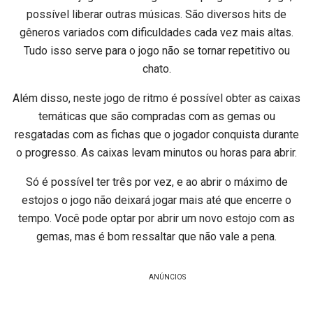
possível liberar outras músicas. São diversos hits de
gêneros variados com dificuldades cada vez mais altas.
Tudo isso serve para o jogo não se tornar repetitivo ou
chato.
Além disso, neste jogo de ritmo é possível obter as caixas
temáticas que são compradas com as gemas ou
resgatadas com as fichas que o jogador conquista durante
o progresso. As caixas levam minutos ou horas para abrir.
Só é possível ter três por vez, e ao abrir o máximo de
estojos o jogo não deixará jogar mais até que encerre o
tempo. Você pode optar por abrir um novo estojo com as
gemas, mas é bom ressaltar que não vale a pena.
ANÚNCIOS