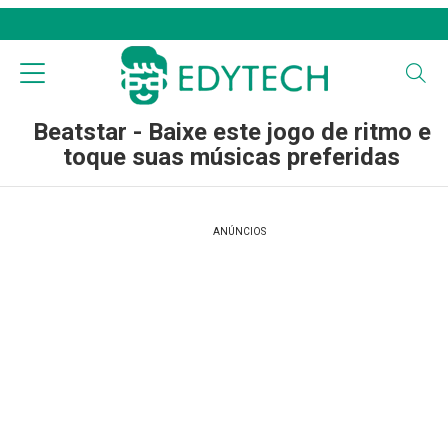
Beatstar - Baixe este jogo de ritmo e
toque suas músicas preferidas
ANÚNCIOS