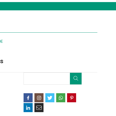
DE
is