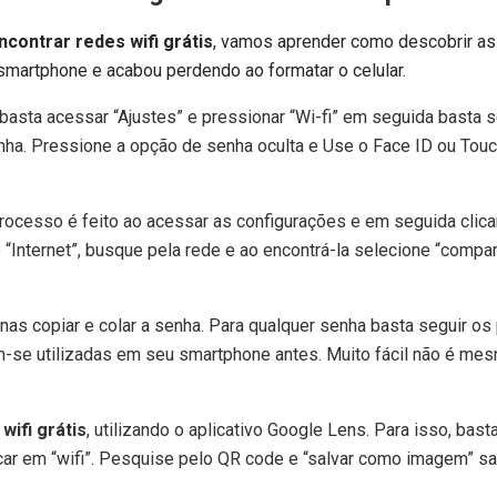
ncontrar redes wifi grátis
, vamos aprender como descobrir a
 smartphone e acabou perdendo ao formatar o celular.
sta acessar “Ajustes” e pressionar “Wi-fi” em seguida basta s
nha. Pressione a opção de senha oculta e Use o Face ID ou Touc
rocesso é feito ao acessar as configurações e em seguida clic
 “Internet”, busque pela rede e ao encontrá-la selecione “compart
as copiar e colar a senha. Para qualquer senha basta seguir o
am-se utilizadas em seu smartphone antes. Muito fácil não é me
wifi grátis
, utilizando o aplicativo Google Lens. Para isso, bast
ar em “wifi”. Pesquise pelo QR code e “salvar como imagem” sa