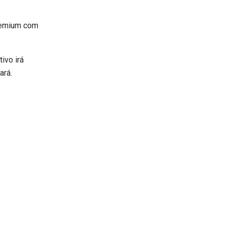
premium com
ivo irá
ará.