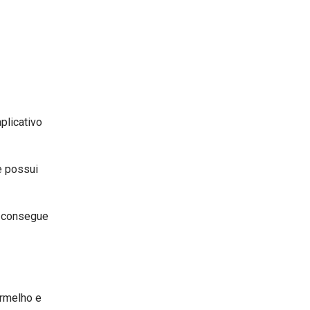
aplicativo
e possui
o consegue
ermelho e