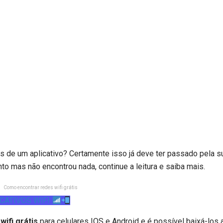
s de um aplicativo? Certamente isso já deve ter passado pela s
o mas não encontrou nada, continue a leitura e saiba mais.
Como encontrar redes wifi grátis
CATIVOS WIFI
wifi grátis
para celulares IOS e Android e é possível baixá-los 