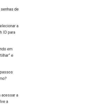
s senhas de
elecionar a
h ID para
ando em
ilhar” e
s passos
smo?
a acessar a
lve a