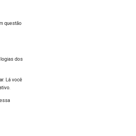
 em questão
logias dos
.
ar. Lá você
tivo.
 essa