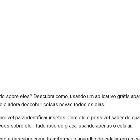
udo sobre eles? Descubra como, usando um aplicativo grátis apara
o e adora descobrir coisas novas todos os dias.
crível para identificar insetos. Com ele é possível saber de qua
ações sobre ele. Tudo isso de graça, usando apenas o celular.
nto e descubra como transformar o aparelho de celular em um v