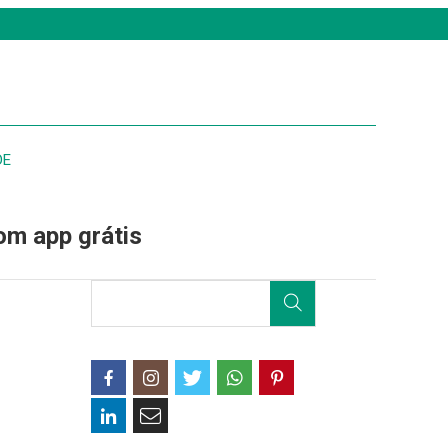
DE
com app grátis