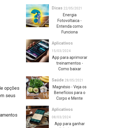
Dicas
22/05/2021
Energia
Fotovoltaica -
Entenda como
Funciona
Aplicativos
15/03/2024
App para aprimorar
treinamentos -
Como baixar
Saúde
28/05/2021
Magnésio - Veja os
de opções
Benefícios para o
iem seus
Corpo e Mente
Aplicativos
onamentos
08/03/2024
App para ganhar