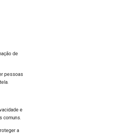
mação de
cer pessoas
ela.
ivacidade e
os comuns.
roteger a