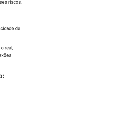
ses riscos.
acidade de
o real,
nexões
o: