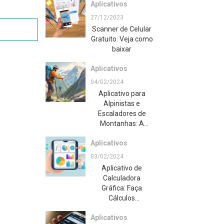
Aplicativos
27/12/2023
Scanner de Celular
Gratuito: Veja como
baixar
Aplicativos
04/02/2024
Aplicativo para
Alpinistas e
Escaladores de
Montanhas: A
Ferramenta
Aplicativos
Essencial para sua
Próxima Aventura
03/02/2024
Aplicativo de
Calculadora
Gráfica: Faça
Cálculos
Complexos com
Aplicativos
Facilidade