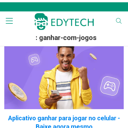
: ganhar-com-jogos
Aplicativo ganhar para jogar no celular -
Baixe agora mesmo