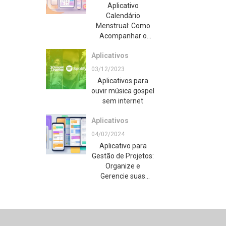
Aplicativo
Calendário
Menstrual: Como
Acompanhar o
Ciclo Menstrual de
Aplicativos
Forma Simples e
Prática
03/12/2023
Aplicativos para
ouvir música gospel
sem internet
Aplicativos
04/02/2024
Aplicativo para
Gestão de Projetos:
Organize e
Gerencie suas
Tarefas com
Facilidade