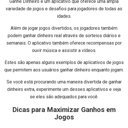
Ganhe Dinheiro é um aplicativo que oferece uma ampla
variedade de jogos e desafios para jogadores de todas as
idades.
Além de jogar jogos divertidos, os jogadores também
podem ganhar dinheiro real através de sorteios diários e
semanais. O aplicativo também oferece recompensas por
ouvir música e assistir a vídeos.
Estes são apenas alguns exemplos de aplicativos de jogos
que permitem aos usuários ganhar dinheiro enquanto jogam.
Se você está procurando uma maneira divertida de ganhar
dinheiro extra, experimente um desses aplicativos e veja
se eles são adequados para você.
Dicas para Maximizar Ganhos em
Jogos