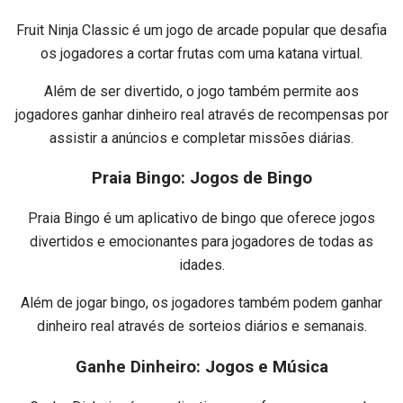
Fruit Ninja Classic é um jogo de arcade popular que desafia
os jogadores a cortar frutas com uma katana virtual.
Além de ser divertido, o jogo também permite aos
jogadores ganhar dinheiro real através de recompensas por
assistir a anúncios e completar missões diárias.
Praia Bingo: Jogos de Bingo
Praia Bingo é um aplicativo de bingo que oferece jogos
divertidos e emocionantes para jogadores de todas as
idades.
Além de jogar bingo, os jogadores também podem ganhar
dinheiro real através de sorteios diários e semanais.
Ganhe Dinheiro: Jogos e Música