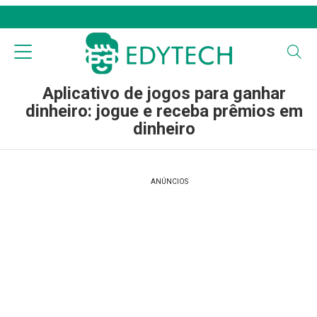
Aplicativo de jogos para ganhar
dinheiro: jogue e receba prêmios em
dinheiro
ANÚNCIOS