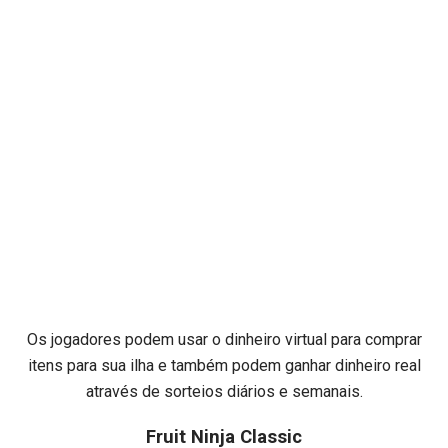
Os jogadores podem usar o dinheiro virtual para comprar
itens para sua ilha e também podem ganhar dinheiro real
através de sorteios diários e semanais.
Fruit Ninja Classic