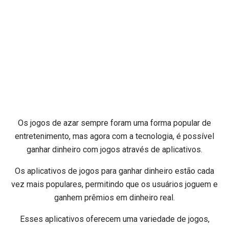
Os jogos de azar sempre foram uma forma popular de
entretenimento, mas agora com a tecnologia, é possível
ganhar dinheiro com jogos através de aplicativos.
Os aplicativos de jogos para ganhar dinheiro estão cada
vez mais populares, permitindo que os usuários joguem e
ganhem prêmios em dinheiro real.
Esses aplicativos oferecem uma variedade de jogos,