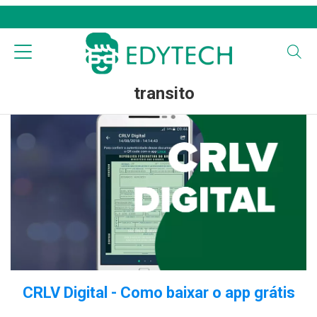
transito
CRLV Digital - Como baixar o app grátis